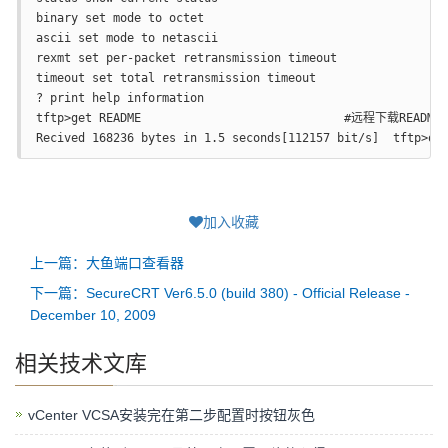
binary set mode to octet  

ascii set mode to netascii  

rexmt set per-packet retransmission timeout  

timeout set total retransmission timeout  

? print help information  

tftp>get README                             #远程下载README文件
Recived 168236 bytes in 1.5 seconds[112157 bit/s]  tftp>qu
加入收藏
上一篇：大鱼端口查看器
下一篇：SecureCRT Ver6.5.0 (build 380) - Official Release -
December 10, 2009
相关技术文库
vCenter VCSA安装完在第二步配置时按钮灰色