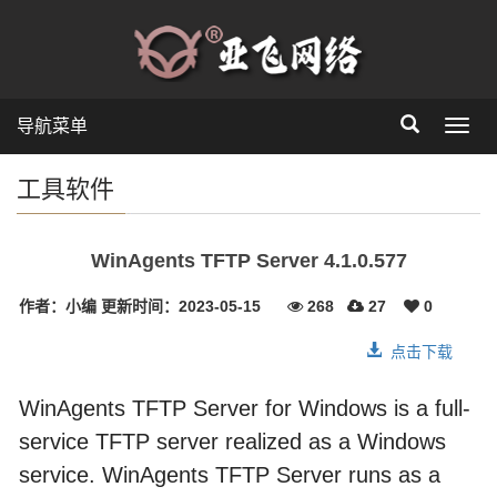
导航菜单
Toggl
navig
工具软件
WinAgents TFTP Server 4.1.0.577
作者：小编
更新时间：2023-05-15
268
27
0
点击下载
WinAgents TFTP Server for Windows is a full-
service TFTP server realized as a Windows
service. WinAgents TFTP Server runs as a